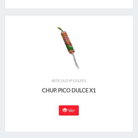
ARTICULO N° GOLPD1
CHUP. PICO DULCE X1
Ver