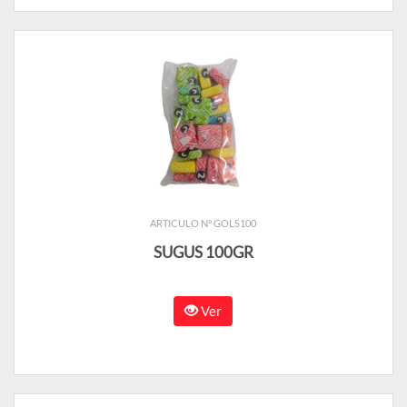
ARTICULO N° GOLS100
SUGUS 100GR
Ver