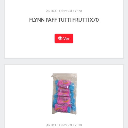
ARTICULO N° GOLFYF70
FLYNN PAFF TUTTI FRUTTI X70
Ver
ARTICULO N° GOLFYF10