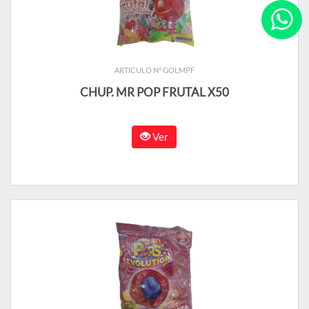
ARTICULO N° GOLMPF
CHUP. MR POP FRUTAL X50
Ver