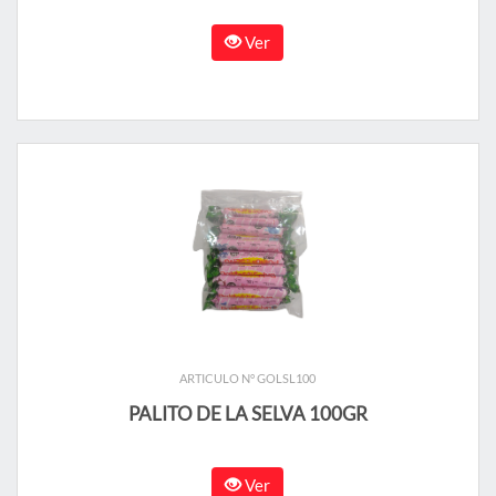
Ver
ARTICULO N° GOLSL100
PALITO DE LA SELVA 100GR
Ver