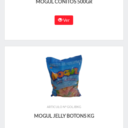
MOGUL CONITOS 500GR
Ver
ARTICULO N° GOLJBKG
MOGUL JELLY BOTONS KG