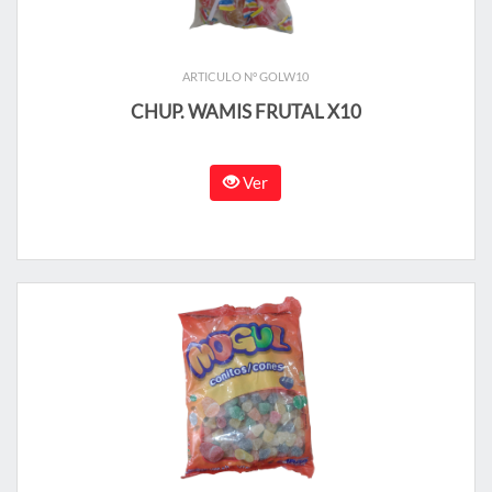
ARTICULO N° GOLW10
CHUP. WAMIS FRUTAL X10
Ver