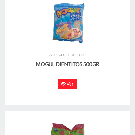
ARTICULO N° GOLD500
MOGUL DIENTITOS 500GR
Ver