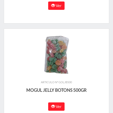
Ver
ARTICULO N° GOLJB500
MOGUL JELLY BOTONS 500GR
Ver